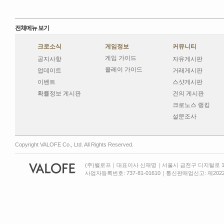
전체메뉴 보기
크로소식
게임정보
커뮤니티
게임 가이드
공지사항
자유게시판
플레이 가이드
업데이트
거래게시판
이벤트
스샷게시판
확률정보 게시판
건의 게시판
크로노스 랭킹
설문조사
Copyright VALOFE Co., Ltd. All Rights Reserved.
(주)밸로프｜대표이사 신재명｜서울시 금천구 디지털로 13
사업자등록번호: 737-81-01610｜통신판매업신고: 제2022-서울