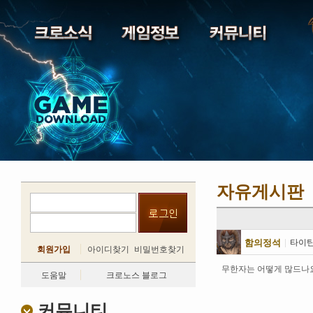
자유게시판
함의정석
|
타이
회원가입
아이디찾기
비밀번호찾기
무한자는 어떻게 많드나
도움말
크로노스 블로그
커뮤니티