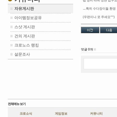
랩 장비 따위 상관 없구
자유게시판
ㅡ특히 수다장이들 환영
(우편이나 귓 주세요^^)
아이템정보공유
스샷 게시판
건의 게시판
크로노스 랭킹
덧글 0개
설문조사
전체메뉴 보기
크로소식
게임정보
커뮤니티