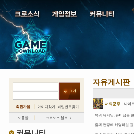
자유게시판
서의군주
|
나이
회원가입
아이디찾기
비밀번호찾기
복귀 유저님, 뉴비님들 
도움말
크로노스 블로그
함께 맨땅에 헤딩하실 길
커뮤니티