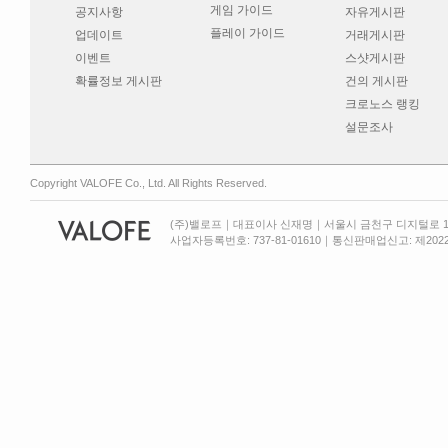
게임 가이드
공지사항
자유게시판
플레이 가이드
업데이트
거래게시판
이벤트
스샷게시판
확률정보 게시판
건의 게시판
크로노스 랭킹
설문조사
Copyright VALOFE Co., Ltd. All Rights Reserved.
(주)밸로프｜대표이사 신재명｜서울시 금천구 디지털로 13
사업자등록번호: 737-81-01610｜통신판매업신고: 제2022-서울