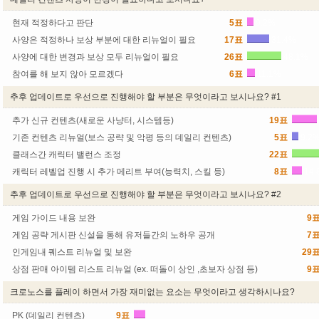
현재 적정하다고 판단
5표
9.2%
사양은 적정하나 보상 부분에 대한 리뉴얼이 필요
17표
31.4%
사양에 대한 변경과 보상 모두 리뉴얼이 필요
26표
48.1%
참여를 해 보지 않아 모르겠다
6표
11.1%
추후 업데이트로 우선으로 진행해야 할 부분은 무엇이라고 보시나요? #1
추가 신규 컨텐츠(새로운 사냥터, 시스템등)
19표
기존 컨텐츠 리뉴얼(보스 공략 및 악평 등의 데일리 컨텐츠)
5표
9.2
클래스간 캐릭터 밸런스 조정
22표
캐릭터 레벨업 진행 시 추가 메리트 부여(능력치, 스킬 등)
8표
14.
추후 업데이트로 우선으로 진행해야 할 부분은 무엇이라고 보시나요? #2
게임 가이드 내용 보완
9
게임 공략 게시판 신설을 통해 유저들간의 노하우 공개
7
인게임내 퀘스트 리뉴얼 및 보완
29
상점 판매 아이템 리스트 리뉴얼 (ex. 떠돌이 상인 ,초보자 상점 등)
9
크로노스를 플레이 하면서 가장 재미없는 요소는 무엇이라고 생각하시나요?
PK (데일리 컨텐츠)
9표