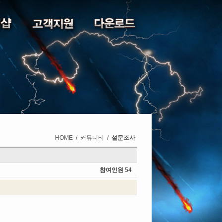
HOME
/
커뮤니티
/
설문조사
참여인원
54