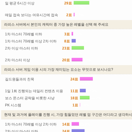
일 평균 6시간 이상
29표
53.7%
매일 접속 보다는 여유시간에 접속
2표
3.7%
라피스 서버에서 본인의 캐릭터 중 가장 높은 레벨을 선택 해 주세요
1차 마스터 70레벨 이하
3표
5.5%
1차 마스터 70레벨 이상 2차 이하
8표
14.8%
2차 이상 마스터 이하
23표
42.5%
2차 마스터 이상
20표
37%
라피스 서버 게임 이용 시의 가장 재미있는 요소는 무엇으로 보시나요?
길드원들과의 친목
24표
44.4%
1일 1회 진행되는 데일리 컨텐츠 이용
11표
20.3%
보스 몬스터 공략을 비롯한 사냥
18표
33.3%
PK 시스템
1표
1.8%
현재 및 과거에 플레이를 진행 시, 가장 힘들었던 레벨 업 구간은 어디라고 생각하
1차 마스터 70레벨 이상 2차 이하
14표
25.9%
2차 이상 마스터 이하
24표