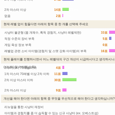
44.4%
2차 마스터 이상
14표
25.9%
없음
2표
3.7%
현재 레벨 업이 힘들다면 아래의 항목 중 한 개를 선택해 주세요
사냥터 불균형 (몹 개체수, 획득 경험치, 사냥터 레벨제한)
33표
적정 수준의 장비 부족
5표
9
게임 육성 정보 부족
0표
0%
레벨업 관련 소비 아이템(경험치 및 스탯 강화 아이템)의 부족
16표
현재 플레이를 진행하시면서 어느 레벨대의 구간 개선이 시급하시다고 생각하시나
(사냥터 및 아이템 습득)
1차 마스터 70레벨 이하
4표
7.4%
1차 마스터 70레벨 이상 2차 이하
11표
20.3%
2차 이상 마스터 이하
30표
55.5%
2차 마스터 이상
9표
16.6%
개선을 해야 한다면 아래의 항목 중 무엇을 우선적으로 해야 한다고 생각하십니까?
리뉴얼을 통한 사냥터 재정비
아이템과 경험치를 좀 더 습득할 수 있는 신규 사냥터 (ex. 오베스트섬)