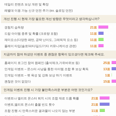
데일리 컨텐츠 보상 개편 및 확장
레벨대 이용 가능 신규 던전 추가 (ex. 솔로잉 던전)
개선 진행 시 현재 가장 필요한 개선 방향은 무엇이라고 생각하십니까?
경험치 습득량
21표
38.
드랍 아이템 종류 및 확률 (크로량 포함)
11표
20.3%
재미요소(다양한 패턴, 공략 난이도, 그래픽적 요소 등)
11표
20.3%
플레이 타입(솔로/파티/길드/기타 커뮤니케이션 관련)
11표
20.3%
지금까지 참여 하셨던 이벤트 중 괜찮은 항목이 있으셨다면 체크해 주세요.
홈페이지 로그인 참여 캠페인 (출석체크,가위바위보 등)
25표
인게임 이벤트 – 몬스터 사냥을 통한 아이템 조합 후 보상 획득
13표
인게임 이벤트 – 펫 육성 및 강화 보상 하기 이벤트
1표
1
괜찮은 것이 없었다
15표
인게임 이벤트 진행 시 가장 불만족스러운 부분은 어떤 것인가요?
이벤트나 엘리트 몬스터 퇴치 시의 조합 재료 드롭 확률
21표
38.
이벤트,엘리트 몬스터 출몰 빈도 횟수
21표
38.
조합 진행 시 만족스러운 결과물이 나오지 않는 부분
11표
20.3%