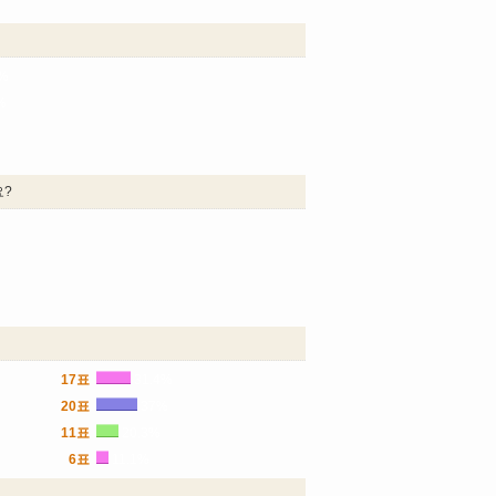
5%
%
요?
17표
31.4%
20표
37%
11표
20.3%
6표
11.1%