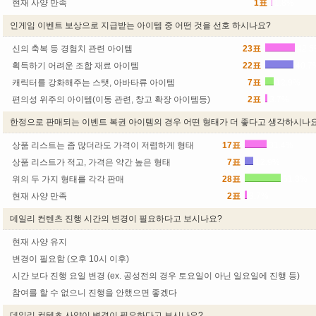
현재 사양 만족
1표
1.8%
인게임 이벤트 보상으로 지급받는 아이템 중 어떤 것을 선호 하시나요?
신의 축복 등 경험치 관련 아이템
23표
42.
획득하기 어려운 조합 재료 아이템
22표
40.7
캐릭터를 강화해주는 스탯, 아바타류 아이템
7표
12.9%
편의성 위주의 아이템(이동 관련, 창고 확장 아이템등)
2표
3.7%
한정으로 판매되는 이벤트 복권 아이템의 경우 어떤 형태가 더 좋다고 생각하시나
상품 리스트는 좀 많더라도 가격이 저렴하게 형태
17표
31.4%
상품 리스트가 적고, 가격은 약간 높은 형태
7표
12.9%
위의 두 가지 형태를 각각 판매
28표
51.8%
현재 사양 만족
2표
3.7%
데일리 컨텐츠 진행 시간의 변경이 필요하다고 보시나요?
현재 사양 유지
변경이 필요함 (오후 10시 이후)
시간 보다 진행 요일 변경 (ex. 공성전의 경우 토요일이 아닌 일요일에 진행 등)
참여를 할 수 없으니 진행을 안했으면 좋겠다
데일리 컨텐츠 사양이 변경이 필요하다고 보시나요?