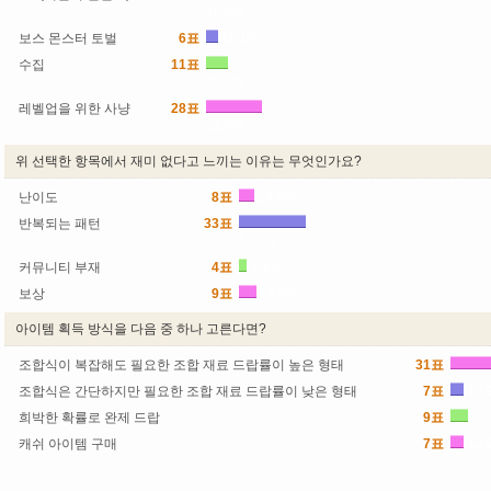
16.6%
보스 몬스터 토벌
6표
11.1%
수집
11표
20.3%
레벨업을 위한 사냥
28표
51.8%
위 선택한 항목에서 재미 없다고 느끼는 이유는 무엇인가요?
난이도
8표
14.8%
반복되는 패턴
33표
61.1%
커뮤니티 부재
4표
7.4%
보상
9표
16.6%
아이템 획득 방식을 다음 중 하나 고른다면?
조합식이 복잡해도 필요한 조합 재료 드랍률이 높은 형태
31표
조합식은 간단하지만 필요한 조합 재료 드랍률이 낮은 형태
7표
12.
희박한 확률로 완제 드랍
9표
16
캐쉬 아이템 구매
7표
12.