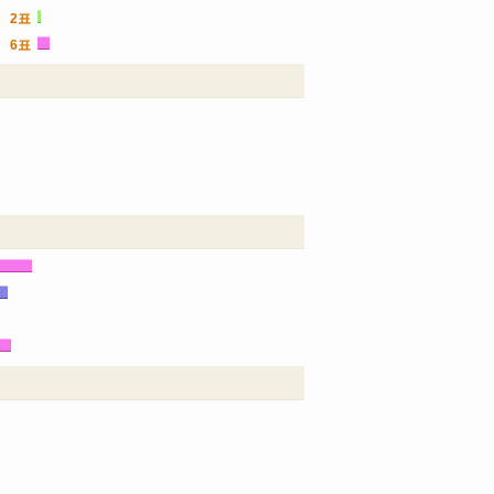
2표
3.7%
6표
11.1%
8%
46.2%
24%
.8%
27.7%
8%
8%