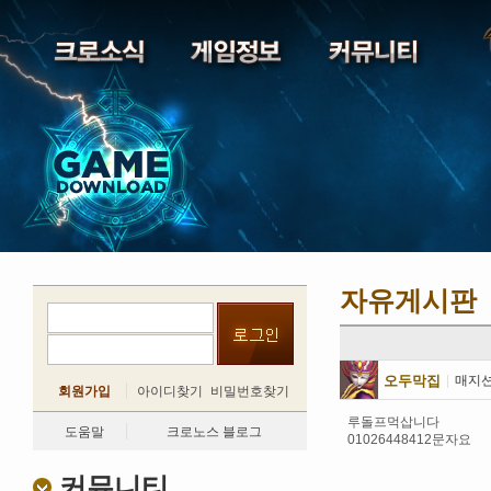
자유게시판
오두막집
|
매지
회원가입
아이디찾기
비밀번호찾기
루돌프먹삽니다
도움말
크로노스 블로그
01026448412문자요
커뮤니티