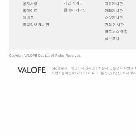
게임 가이드
공지사항
자유게시판
플레이 가이드
업데이트
거래게시판
이벤트
스샷게시판
확률정보 게시판
건의 게시판
크로노스 랭킹
설문조사
Copyright VALOFE Co., Ltd. All Rights Reserved.
(주)밸로프｜대표이사 신재명｜서울시 금천구 디지털로 13
사업자등록번호: 737-81-01610｜통신판매업신고: 제2022-서울