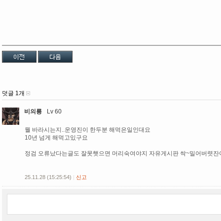
덧글 1개
비의룡
Lv 60
뭘 바라시는지..운영진이 한두분 해먹은일인대요
10년 넘게 해먹고있구요
정검 오류났다는글도 잘못햇으면 머리숙여야지 자유게시판 싹~밀어버렷잔
25.11.28 (15:25:54)
|
신고