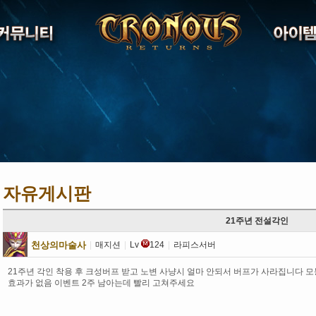
자유게시판
21주년 전설각인
천상의마술사
|
매지션
|
Lv
124
|
라피스서버
21주년 각인 착용 후 크성버프 받고 노변 사냥시 얼마 안되서 버프가 사라집니다 
효과가 없음 이벤트 2주 남아는데 빨리 고쳐주세요