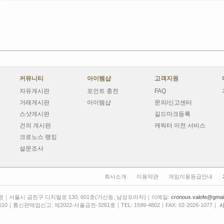
커뮤니티
아이템샵
고객지원
자유게시판
포인트 충전
FAQ
거래게시판
아이템샵
문의/신고센터
스샷게시판
길드마크등록
건의 게시판
캐릭터 이전 서비스
크로노스 랭킹
설문조사
회사소개
이용약관
게임이용등급안내
｜서울시 금천구 디지털로 130, 601호(가산동, 남성프라자)｜이메일:
cronous.valofe@gmai
10｜통신판매업신고: 제2022-서울금천-3261호｜TEL: 1599-4802｜FAX: 02-2026-1077｜