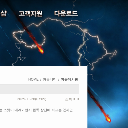
HOME
/
커뮤니티
/
자유게시판
2025-11-28(07:05)
조회
919
모능 스텟이 내려가면서 왼쪽 상단에 버프는 있지만