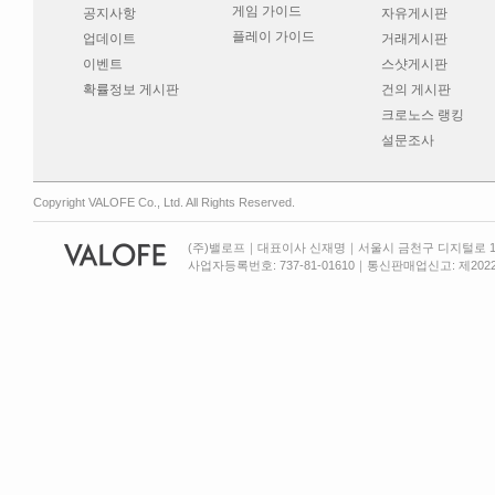
게임 가이드
공지사항
자유게시판
플레이 가이드
업데이트
거래게시판
이벤트
스샷게시판
확률정보 게시판
건의 게시판
크로노스 랭킹
설문조사
Copyright VALOFE Co., Ltd. All Rights Reserved.
(주)밸로프｜대표이사 신재명｜서울시 금천구 디지털로 13
사업자등록번호: 737-81-01610｜통신판매업신고: 제2022-서울