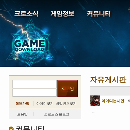
자유게시판
아이디는시인
|
회원가입
아이디찾기
비밀번호찾기
...
도움말
크로노스 블로그
커뮤니티