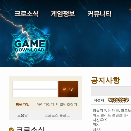
공지사항
작성자
회원가입
아이디찾기
비밀번호찾기
잠들지 않는 대륙, 크로
도움말
크로노스 블로그
하드 릴리트 콘텐츠에서
지젼XXX
뭐X
크로소식
장XX