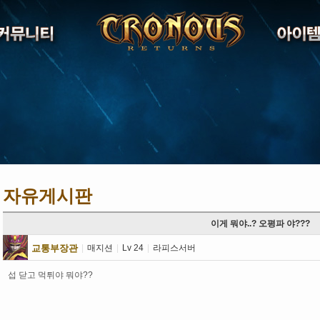
자유게시판
이게 뭐야..? 오평파 야???
교통부장관
|
매지션
|
Lv 24
|
라피스서버
섭 닫고 먹튀야 뭐야??