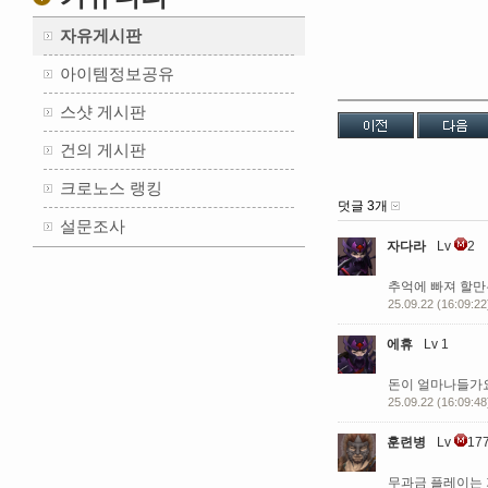
자유게시판
아이템정보공유
스샷 게시판
건의 게시판
크로노스 랭킹
덧글 3개
설문조사
자다라
Lv
2
추억에 빠져 할만
25.09.22 (16:09:22
에휴
Lv 1
돈이 얼마나들가요
25.09.22 (16:09:48
훈련병
Lv
17
무과금 플레이는 