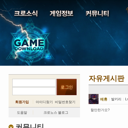
자유게시판
에휴
|
발키리
|
L
회원가입
아이디찾기
비밀번호찾기
할만한가요?
도움말
크로노스 블로그
커뮤니티