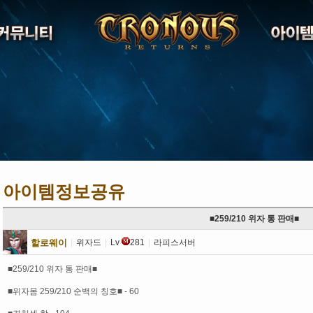
아이템정보공유
■259/210 위자 통 판매■
할로웨이
|
위자드
|
Lv
281
|
라피스서버
■259/210 위자 통 판매■
■위자몸 259/210 순백의 칭호■ - 60