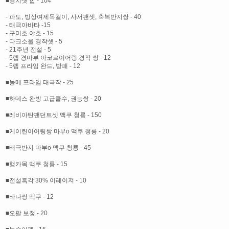
■경치셋 합 - 104
- 파도, 빙상여제목걸이, 사서팬셋, 축복반지쌍 - 40
- 태극아바타 -15
- 구미호 야호 - 15
- 다크소울 경작셋 - 5
- 21주년 전설 - 5
- 5렙 경마부 아코르이어링 경작 쌍 - 12
- 5렙 프라임 완드, 방패 - 12
■농메 프라임 태극작 - 25
■하데스 완방 고급클수, 권능쌍 - 20
■레비아탄팬던트셋 맥쿠 청룡 - 150
■케이린이어링쌍 마부o 맥쿠 청룡 - 20
■태극반지 마부o 맥쿠 청룡 - 45
■행카목 맥쿠 청룡 - 15
■전설흑각 30% 이레이져 - 10
■타나쌍 맥쿠 - 12
■오팔 보정 - 20