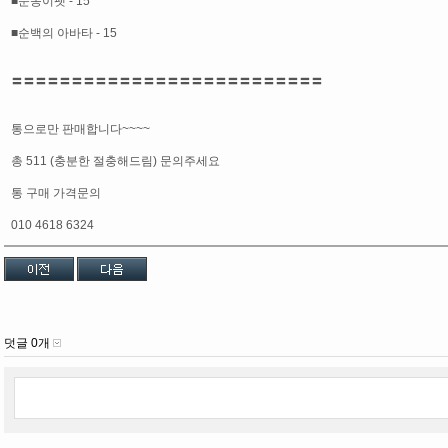
■눈송이펫 - 15
■순백의 아바타 - 15
〓〓〓〓〓〓〓〓〓〓〓〓〓〓〓〓〓〓〓〓〓〓〓〓〓〓
통으로만 판매합니다~~~~
총 511 (충분한 절충해드림) 문의주세요
통 구매 가격문의
010 4618 6324
덧글 0개