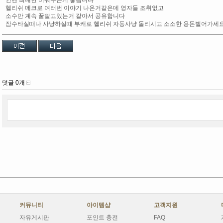
인벤 최대한 비워두는게 좋습니다
헬리쉬 메크로 여러번 이야기 나온거같은데 영자들 조취없고
소수만 계속 꿀빨고있는거 같아서 공유합니다
잠수타실때나 사냥하실때 부캐로 헬리쉬 자동사냥 돌리시고 소소한 용돈벌어가세
덧글 0개
커뮤니티
아이템샵
고객지원
자유게시판
포인트 충전
FAQ