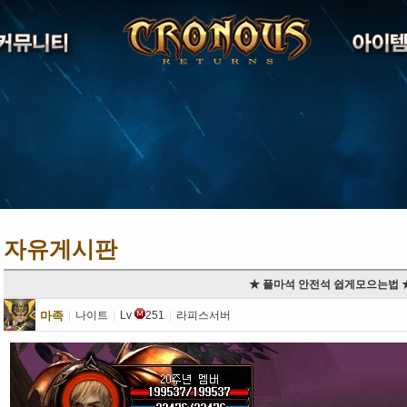
자유게시판
★ 플마석 안전석 쉽게모으는법 
마족
|
나이트
|
Lv
251
|
라피스서버