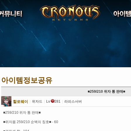
아이템정보공유
■259/210 위자 통 판매■
할로웨이
|
위자드
|
Lv
281
|
라피스서버
■259/210 위자 통 판매■
■위자몸 259/210 순백의 칭호■ - 60