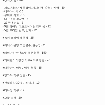
■경치셋 합 - 104
- 파도, 빙상여제목걸이, 사서팬셋, 축복반지쌍 - 40
- 태극아바타 -15
- 구미호 야호 - 15
- 다크소울 경작셋 - 5
- 21주년 전설 - 5
- 5렙 경마부 아코르이어링 경작 쌍 - 12
- 5렙 프라임 완드, 방패 - 12
■농메 프라임 태극작 - 25
■하데스 완방 고급클수, 권능쌍 - 20
■레비아탄팬던트셋 맥쿠 청룡 - 150
■케이린이어링쌍 마부o 맥쿠 청룡 - 20
■태극반지 마부o 맥쿠 청룡 - 45
■행카목 맥쿠 청룡 - 15
■전설흑각 30% 이레이져 - 10
■타나쌍 맥쿠 - 12
■오팔 보정 - 20