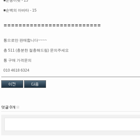
■눈송이펫 - 15
■순백의 아바타 - 15
〓〓〓〓〓〓〓〓〓〓〓〓〓〓〓〓〓〓〓〓〓〓〓〓〓〓
통으로만 판매합니다~~~~
총 511 (충분한 절충해드림) 문의주세요
통 구매 가격문의
010 4618 6324
덧글 0개