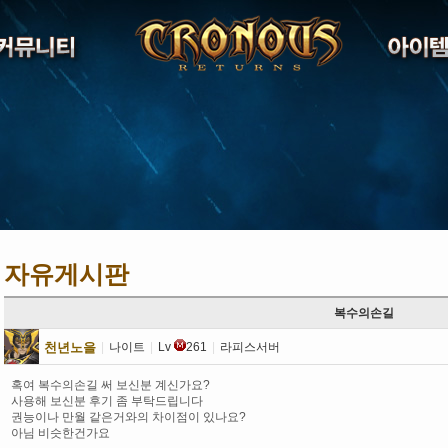
자유게시판
복수의손길
천년노을
|
나이트
|
Lv
261
|
라피스서버
혹여 복수의손길 써 보신분 계신가요?
사용해 보신분 후기 좀 부탁드립니다
권능이나 만월 같은거와의 차이점이 있나요?
아님 비슷한건가요