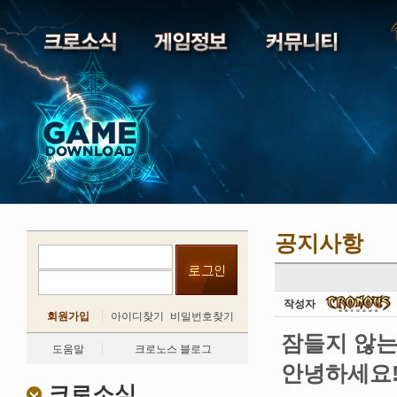
공지사항
작성자
회원가입
아이디찾기
비밀번호찾기
잠들지 않는
도움말
크로노스 블로그
안녕하세요
크로소식