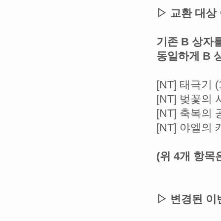
▷ 교환 대상
기존 B 상자
동일하게 B 
[NT] 태극기 
[NT] 벚꽃의 
[NT] 축복의
[NT] 야엘
(위 4개 항
▷ 변경된 이