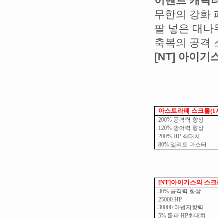
이벤트 캐릭터
무한의 강화 
팥 넣은 대나무
축복의 공격 
[NT] 아이기
아스트라페 스크롤
(1
200%
공격력 향상
120%
방어력 향상
200% HP
최대치
80%
엘리트 마스터
[NT]
아이기스의 스크
30%
공격력 향상
25000 HP
30000
마법저항력
5%
돌파
HP
최대치