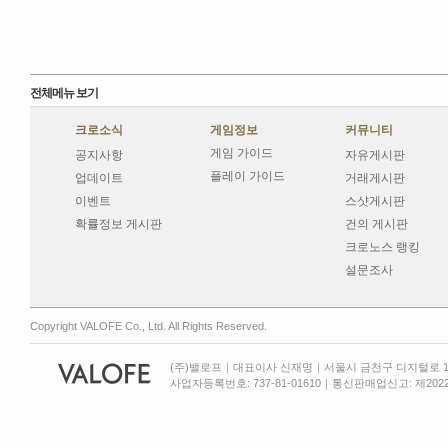
전체메뉴 보기
크로소식
게임정보
커뮤니티
게임 가이드
공지사항
자유게시판
플레이 가이드
업데이트
거래게시판
이벤트
스샷게시판
확률정보 게시판
건의 게시판
크로노스 랭킹
설문조사
Copyright VALOFE Co., Ltd. All Rights Reserved.
(주)밸로프｜대표이사 신재명｜서울시 금천구 디지털로 13
사업자등록번호: 737-81-01610｜통신판매업신고: 제2022-서울