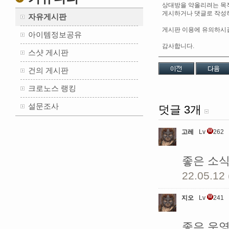
상대방을 약올리려는 목
게시하거나 댓글로 작성하
자유게시판
게시판 이용에 유의하시
아이템정보공유
감사합니다.
스샷 게시판
건의 게시판
크로노스 랭킹
설문조사
덧글 3개
고레
Lv
262
좋은 소식
22.05.12 
지오
Lv
241
좋은 운영