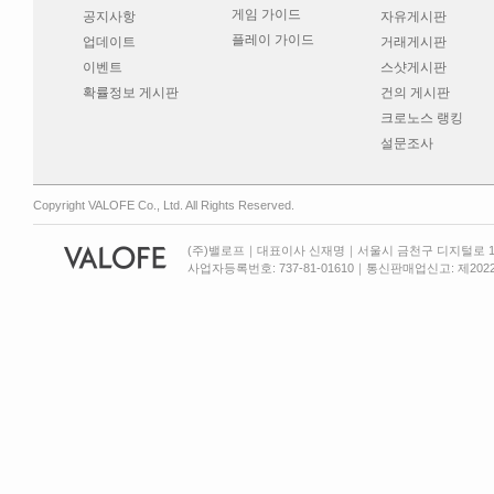
게임 가이드
공지사항
자유게시판
플레이 가이드
업데이트
거래게시판
이벤트
스샷게시판
확률정보 게시판
건의 게시판
크로노스 랭킹
설문조사
Copyright VALOFE Co., Ltd. All Rights Reserved.
(주)밸로프｜대표이사 신재명｜서울시 금천구 디지털로 13
사업자등록번호: 737-81-01610｜통신판매업신고: 제2022-서울