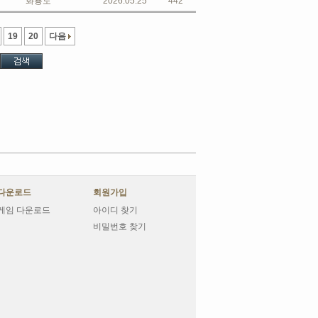
화룡도
2026.05.25
442
19
20
다음
다운로드
회원가입
게임 다운로드
아이디 찾기
비밀번호 찾기