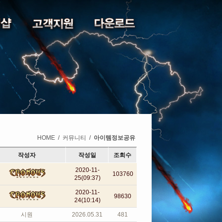
HOME
/
커뮤니티
/
아이템정보공유
작성자
작성일
조회수
2020-11-
103760
25(09:37)
2020-11-
98630
24(10:14)
시원
2026.05.31
481