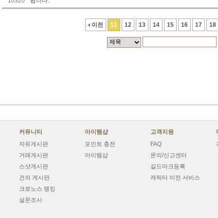
10320
팝니다.
이전
11
12
13
14
15
16
17
18
커뮤니티
아이템샵
고객지원
자유게시판
포인트 충전
FAQ
거래게시판
아이템샵
문의/신고센터
스샷게시판
길드마크등록
건의 게시판
캐릭터 이전 서비스
크로노스 랭킹
설문조사