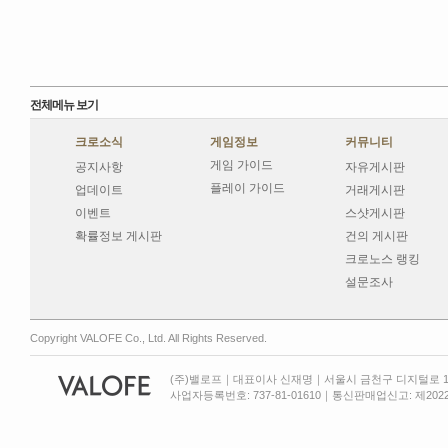
전체메뉴 보기
크로소식
게임정보
커뮤니티
게임 가이드
공지사항
자유게시판
플레이 가이드
업데이트
거래게시판
이벤트
스샷게시판
확률정보 게시판
건의 게시판
크로노스 랭킹
설문조사
Copyright VALOFE Co., Ltd. All Rights Reserved.
(주)밸로프｜대표이사 신재명｜서울시 금천구 디지털로 13
사업자등록번호: 737-81-01610｜통신판매업신고: 제2022-서울