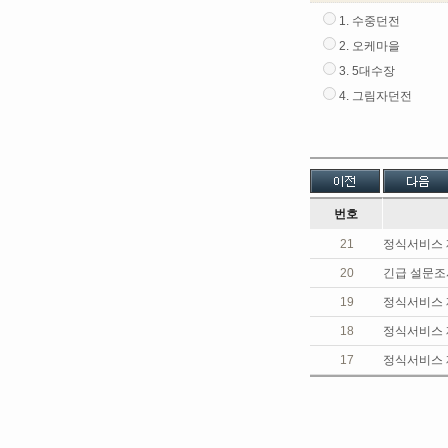
1. 수중던전
2. 오케마을
3. 5대수장
4. 그림자던전
번호
21
정식서비스 
20
긴급 설문조
19
정식서비스 
18
정식서비스 
17
정식서비스 