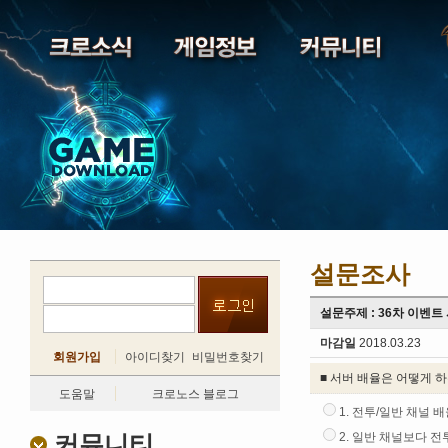
설문조사
설문주제 : 36차 이벤트
마감일
2018.03.23
회원가입
아이디찾기
비밀번호찾기
■ 서버 배율은 어떻게 
도움말
크로노스 블로그
1. 전투/일반 채널 
커뮤니티
2. 일반 채널보다 전