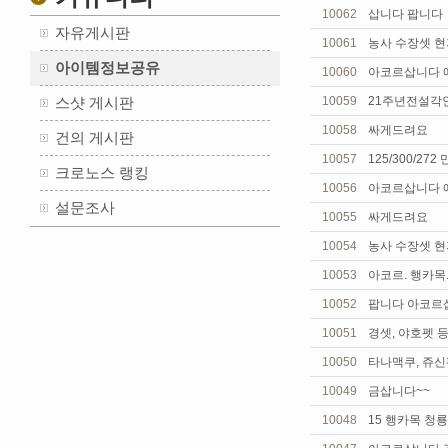
10062
삽니다 팝니다
자유게시판
10061
농사 수장셋 현
아이템정보공유
10060
아코르삽니다 
스샷 게시판
10059
21주년전설각
10058
싸게드려요
건의 게시판
10057
125/300/27
크로노스 랭킹
10056
아코르삽니다 
설문조사
10055
싸게드려요
10054
농사 수장셋 현
10053
아코르. 행카목
10052
팝니다 아코르
10051
경셋, 야호펫 
10050
타나맥쿠, 쥬신
10049
금삽니다~~
10048
15 행카목 청