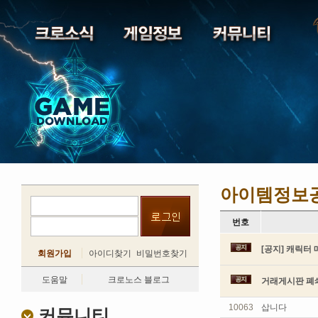
아이템정보
번호
[공지] 캐릭터 
회원가입
아이디찾기
비밀번호찾기
도움말
크로노스 블로그
거래게시판 폐쇄
10063
삽니다
커뮤니티