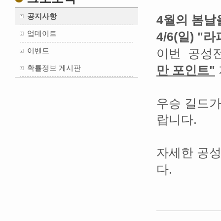
공지사항
4월의 봄날
업데이트
4/6(일
) "
이벤트
이번 공성전
만 포인
트
"
확률정보 게시판
우승 길드가
랍니다.
자세한 공성
다
.