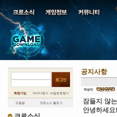
공지사항
작성자
회원가입
아이디찾기
비밀번호찾기
잠들지 않는
도움말
크로노스 블로그
안녕하세요
크로소식